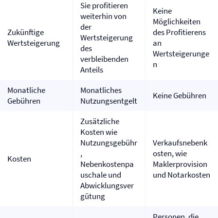
Sie profitieren
Keine
weiterhin von
Möglichkeiten
der
Zukünftige
des Profitierens
Wertsteigerung
Wertsteigerung
an
des
Wertsteigerunge
verbleibenden
n
Anteils
Monatliche
Monatliches
Keine Gebühren
Gebühren
Nutzungsentgelt
Zusätzliche
Kosten wie
Nutzungsgebühr
Verkaufsnebenk
,
osten, wie
Kosten
Nebenkostenpa
Maklerprovision
uschale und
und Notarkosten
Abwicklungsver
gütung
Personen, die