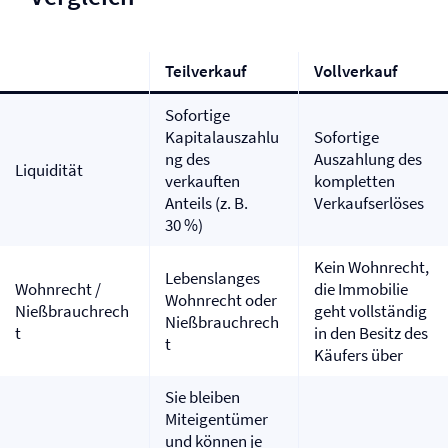
Teilverkauf
Vollverkauf
Sofortige
Kapitalauszahlu
Sofortige
ng des
Auszahlung des
Liquidität
verkauften
kompletten
Anteils (z. B.
Verkaufserlöses
30 %)
Kein Wohnrecht,
Lebenslanges
Wohnrecht /
die Immobilie
Wohnrecht oder
Nießbrauchrech
geht vollständig
Nießbrauchrech
t
in den Besitz des
t
Käufers über
Sie bleiben
Miteigentümer
und können je