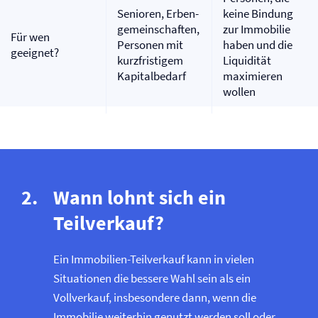
Senioren, Erben­
keine Bindung
gemeinschaften,
zur Immobilie
Für wen
Personen mit
haben und die
geeignet?
kurzfristigem
Liquidität
Kapitalbedarf
maximieren
wollen
Wann lohnt sich ein
Teilverkauf?
Ein Immobilien-Teilverkauf kann in vielen
Situationen die bessere Wahl sein als ein
Vollverkauf, insbesondere dann, wenn die
Immobilie weiterhin genutzt werden soll oder