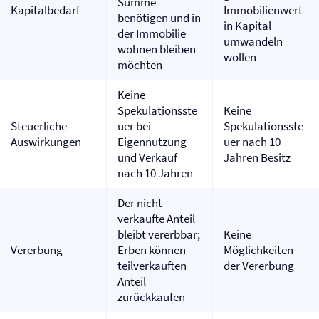
Summe
Kapitalbedarf
Immobilienwert
benötigen und in
in Kapital
der Immobilie
umwandeln
wohnen bleiben
wollen
möchten
Keine
Spekulationsste
Keine
Steuerliche
uer bei
Spekulationsste
Auswirkungen
Eigennutzung
uer nach 10
und Verkauf
Jahren Besitz
nach 10 Jahren
Der nicht
verkaufte Anteil
bleibt vererbbar;
Keine
Vererbung
Erben können
Möglichkeiten
teilverkauften
der Vererbung
Anteil
zurückkaufen