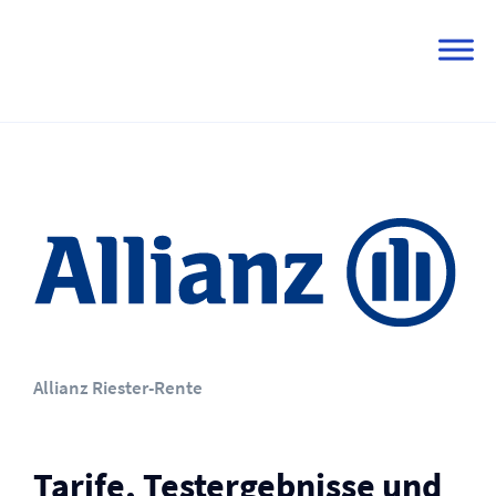
Skip
to
content
Allianz Riester-Rente
Tarife, Testergebnisse und