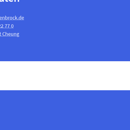
enbrock.de
22 77 0
t Cheung