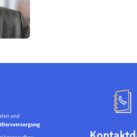
aten und
Altersversorgung
Kontaktd