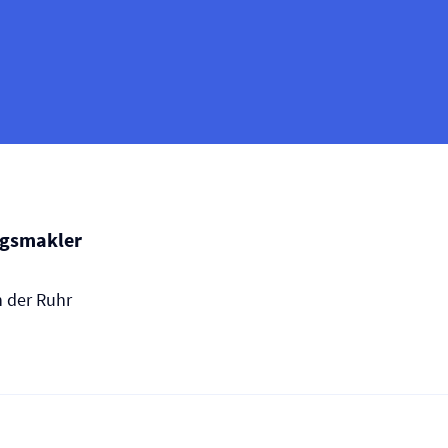
gs­makler
n der Ruhr