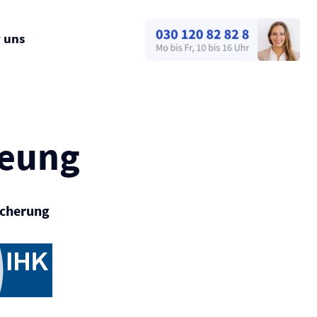
 uns
heung
icherung