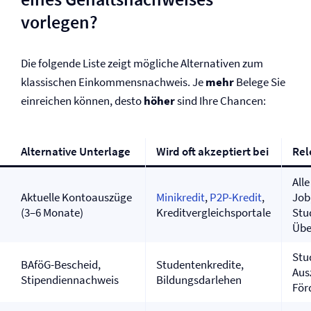
vorlegen?
Die folgende Liste zeigt mögliche Alternativen zum
klassischen Einkommensnachweis. Je
mehr
Belege Sie
einreichen können, desto
höher
sind Ihre Chancen:
Alternative Unterlage
Wird oft akzeptiert bei
Rel
All
Aktuelle Kontoauszüge
Minikredit
,
P2P-Kredit
,
Job,
(3–6 Monate)
Kreditvergleichsportale
Stu
Übe
Stu
BAföG-Bescheid,
Studentenkredite,
Aus
Stipendiennachweis
Bildungsdarlehen
För