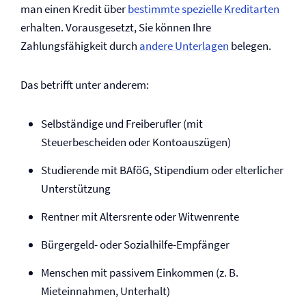
man einen Kredit über
bestimmte spezielle Kreditarten
erhalten. Vorausgesetzt, Sie können Ihre
Zahlungsfähigkeit durch
andere Unterlagen
belegen.
Das betrifft unter anderem:
Selbständige und Freiberufler (mit
Steuerbescheiden oder Kontoauszügen)
Studierende mit BAföG, Stipendium oder elterlicher
Unterstützung
Rentner mit Altersrente oder Witwenrente
Bürgergeld- oder Sozialhilfe-Empfänger
Menschen mit passivem Einkommen (z. B.
Mieteinnahmen, Unterhalt)