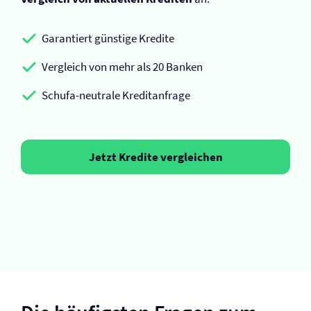
Garantiert günstige Kredite
Vergleich von mehr als 20 Banken
Schufa-neutrale Kreditanfrage
Jetzt Kredite vergleichen