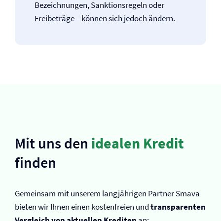
Bezeichnungen, Sanktionsregeln oder
Freibeträge – können sich jedoch ändern.
Mit uns den
idealen Kredit
finden
Gemeinsam mit unserem langjährigen Partner Smava
bieten wir Ihnen einen kostenfreien und
transparenten
Vergleich von aktuellen Krediten
an: