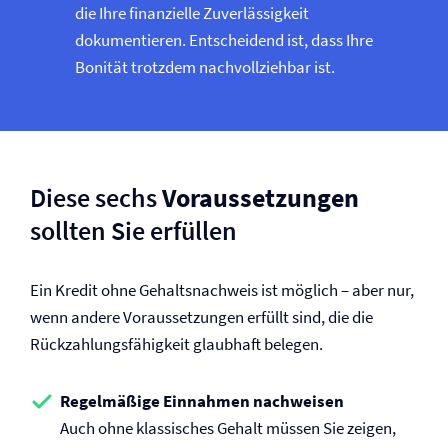
die Ihre finanzielle Zuverlässigkeit
dokumentieren. Entscheidend ist, dass Ihre
Bonität trotzdem nachvollziehbar ist.
Diese sechs
Voraussetzungen
sollten Sie erfüllen
Ein Kredit ohne Gehaltsnachweis ist möglich – aber nur,
wenn andere Voraussetzungen erfüllt sind, die die
Rückzahlungsfähigkeit glaubhaft belegen.
Regelmäßige Einnahmen nachweisen
Auch ohne klassisches Gehalt müssen Sie zeigen,