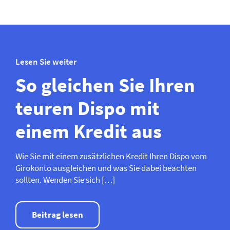
Lesen Sie weiter
So gleichen Sie Ihren
teuren Dispo mit
einem Kredit aus
Wie Sie mit einem zusätzlichen Kredit Ihren Dispo vom
Girokonto ausgleichen und was Sie dabei beachten
sollten. Wenden Sie sich […]
Beitrag lesen