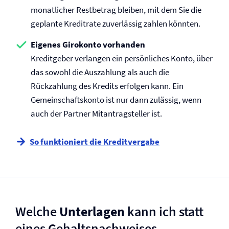
monatlicher Restbetrag bleiben, mit dem Sie die
geplante Kreditrate zuverlässig zahlen könnten.
Eigenes Girokonto vorhanden
Kreditgeber verlangen ein persönliches Konto, über
das sowohl die Auszahlung als auch die
Rückzahlung des Kredits erfolgen kann. Ein
Gemeinschaftskonto ist nur dann zulässig, wenn
auch der Partner Mitantragsteller ist.
So funktioniert die Kreditvergabe
Welche
Unterlagen
kann ich statt
eines Gehaltsnachweises