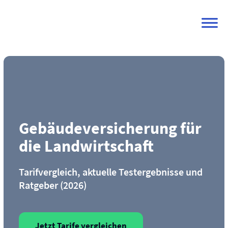
Skip
to
content
Gebäude­versicherung für
die Landwirtschaft
Tarifvergleich, aktuelle Testergebnisse und
Ratgeber (2026)
Jetzt Tarife vergleichen