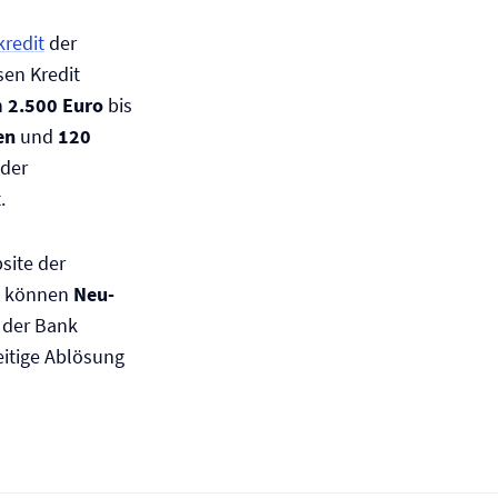
redit
der
en Kredit
n
2.500 Euro
bis
en
und
120
 der
.
site der
en können
Neu-
 der Bank
eitige Ablösung