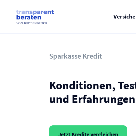
Skip
to
content
Versich
Sparkasse Kredit
Konditionen, Tes
und Erfahrungen
Jetzt Kredite vergleichen