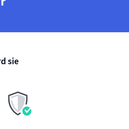
r
d sie