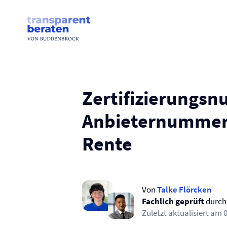
Skip
to
content
Zertifizierungs
Anbieternummer b
Rente
Von
Talke Flörcken
Fachlich geprüft
durc
Zuletzt aktualisiert am