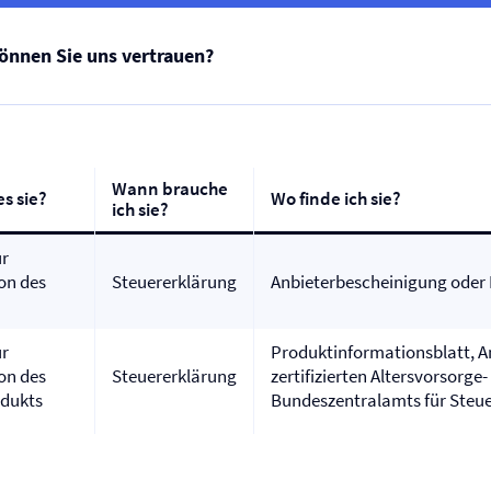
nnen Sie uns vertrauen?
Wann brauche
s sie?
Wo finde ich sie?
ich sie?
r
ion des
Steuererklärung
Anbieterbescheinigung oder M
r
Produktinformationsblatt, A
ion des
Steuererklärung
zertifizierten Altersvorsorg
odukts
Bundeszentralamts für Steu