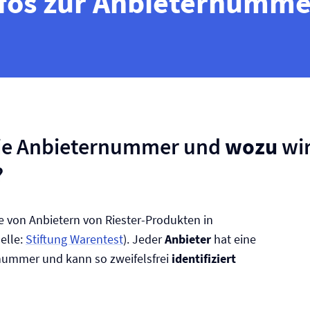
nfos zur Anbieternumme
die Anbieternummer und
wozu
wir
?
he von Anbietern von Riester-Produkten in
elle:
Stiftung Warentest
). Jeder
Anbieter
hat eine
nummer und kann so zweifelsfrei
identifiziert