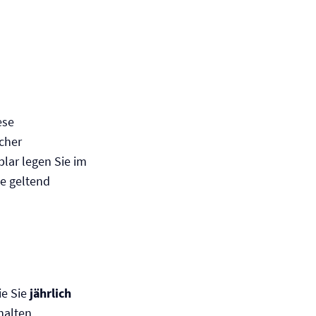
ese
cher
plar legen Sie im
te geltend
ie Sie
jährlich
halten.