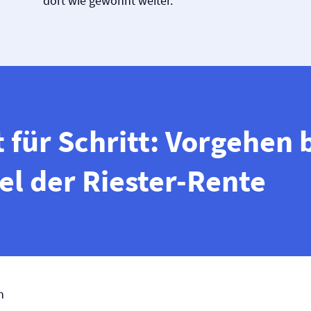
dort wie gewohnt weiter.
t für Schritt: Vorgehen
l der Riester-Rente
n