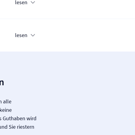
lesen
lesen
n
 alle
 keine
es Guthaben wird
nd Sie riestern