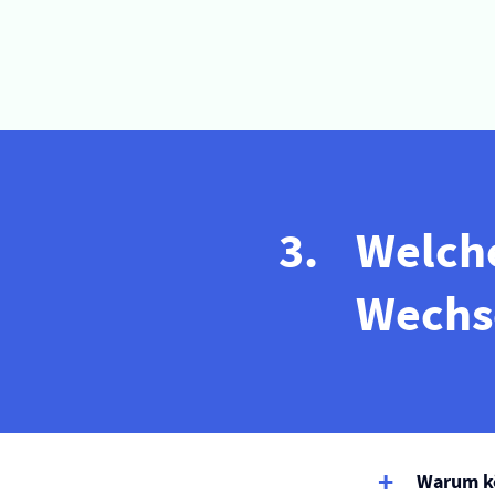
Welche
Wechse
Warum kö