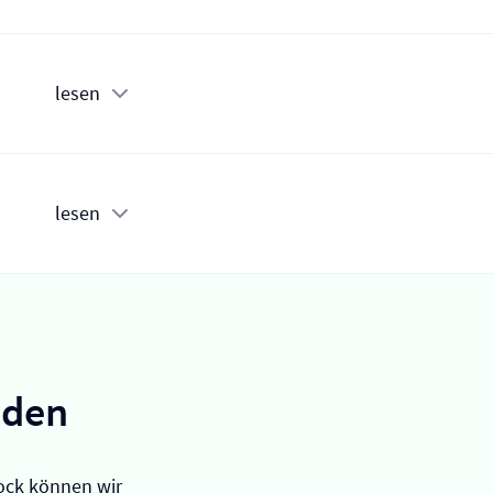
lesen
lesen
nden
ock können wir