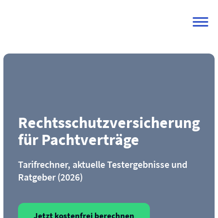
Skip
to
content
Rechtsschutz­versicherung
für Pachtverträge
Tarifrechner, aktuelle Testergebnisse und
Ratgeber (2026)
Jetzt kostenfrei berechnen