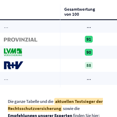
Gesamtwertung
von 100
…
…
91
90
88
…
…
Die ganze Tabelle und die
aktuellen Testsieger der
Rechtsschutz­versicherung
sowie die
Empfehlungen unserer Experten
finden Sie hier: