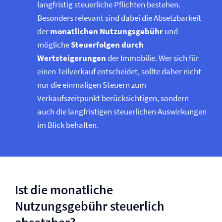
langfristig steuerliche Pflichten bestehen.
Besonders relevant sind dabei die Absetzbarkeit
der
monatlichen Nutzungsgebühr
und
mögliche
Steuerfolgen durch
Wertsteigerungen
der Immobilie. Wer sich für
einen Teilverkauf entscheidet, sollte daher nicht
nur die einmaligen Steuern zum
Verkaufszeitpunkt berücksichtigen, sondern
auch die langfristigen steuerlichen Auswirkungen
im Blick behalten.
Ist die monatliche
Nutzungsgebühr steuerlich