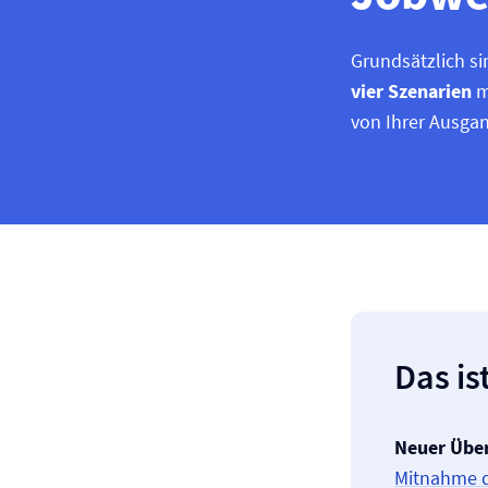
Grundsätzlich si
vier Szenarien
m
von Ihrer Ausga
Das is
Neuer Übe
Mitnahme d