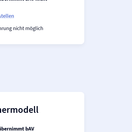
stellen
hrung nicht möglich
nermodell
 übernimmt bAV