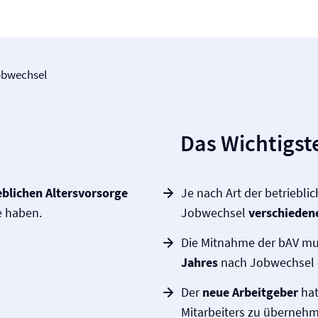
obwechsel
Das Wichtigste
eblichen Altersvorsorge
Je nach Art der betriebli
e haben.
Jobwechsel
verschieden
Die Mitnahme der bAV mu
Jahres
nach Jobwechsel e
Der
neue Arbeitgeber
hat
Mitarbeiters zu übernehm