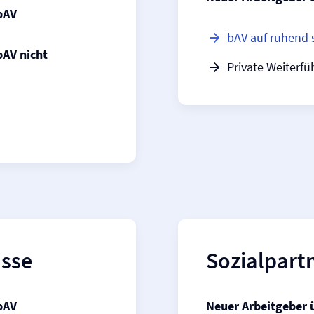
bAV
bAV auf ruhend 
bAV nicht
Private Weiterfü
asse
Sozialpart
bAV
Neuer Arbeitgeber