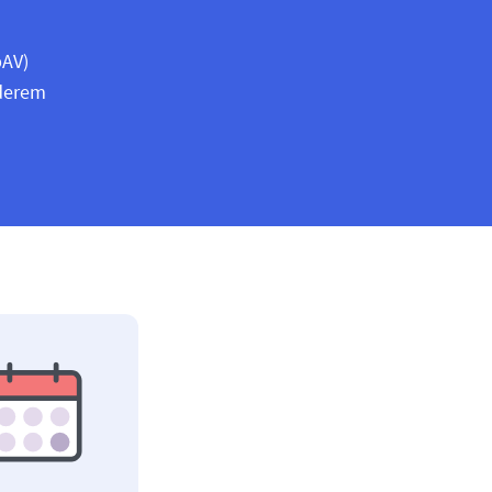
bAV)
nderem