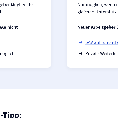
eber Mitglied der
Nur möglich, wenn n
t!
gleichen Unterstützu
bAV nicht
Neuer Arbeitgeber 
bAV auf ruhend 
 möglich
Private Weiterfü
-Tipp
: