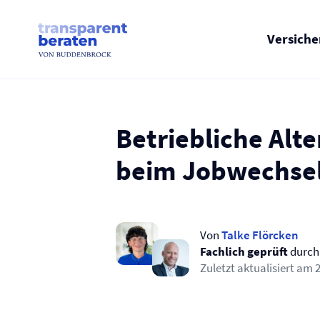
Skip
to
content
Versich
Betriebliche Alt
beim Jobwechse
Von
Talke Flörcken
Fachlich geprüft
durc
Zuletzt aktualisiert am