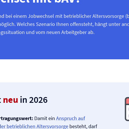
nd bei einem Jobwechsel mit betrieblicher Altersvorsorge (
öglich. Welches Szenario Ihnen offensteht, hängt unter a
ngssituation und vom neuen Arbeitgeber ab.
t
neu
in 2026
rtragungswert:
Damit ein
Anspruch auf
er betrieblichen Altersvorsorge
besteht, darf