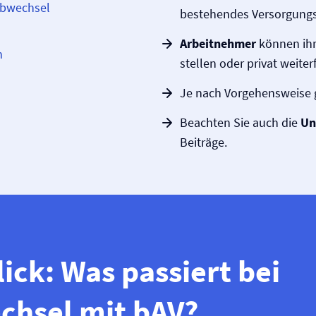
obwechsel
bestehendes Versorgungs
Arbeitnehmer
können ihr
n
stellen oder privat weiter
Je nach Vorgehensweise 
Beachten Sie auch die
Un
Beiträge.
ick: Was passiert bei
chsel mit bAV?