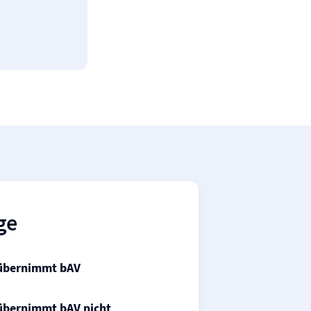
ge
 übernimmt bAV
übernimmt bAV nicht