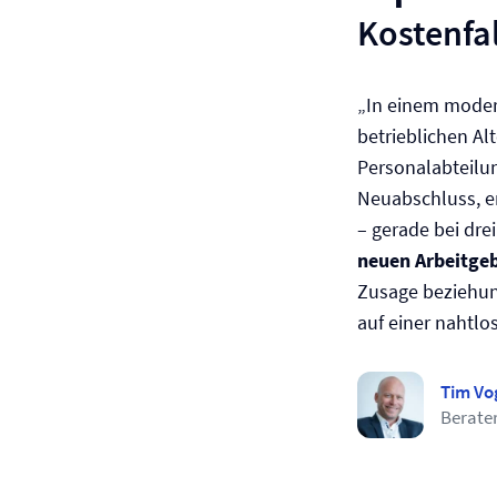
Kostenfa
„In einem moder
betrieblichen A
Personalabteilu
Neuabschluss, e
– gerade bei dre
neuen Arbeitge
Zusage beziehun
auf einer nahtlo
Tim Vo
Berate