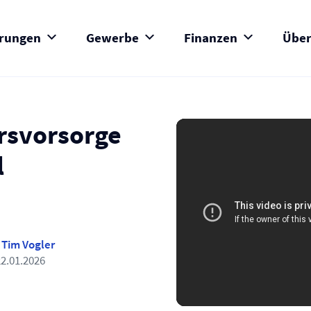
erungen
Gewerbe
Finanzen
Über
ersvorsorge
l
h
Tim Vogler
22.01.2026