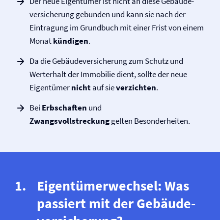
Der neue Eigentümer ist nicht an diese Gebäude­
versicherung gebunden und kann sie nach der
Eintragung im Grundbuch mit einer Frist von einem
Monat
kündigen
.
Da die Gebäude­versicherung zum Schutz und
Werterhalt der Immobilie dient, sollte der neue
Eigentümer
nicht
auf sie
verzichten
.
Bei
Erbschaften
und
Zwangsvollstreckung
gelten Besonderheiten.
Eigentümerwechsel: Was
passiert mit der Gebäude­