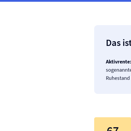
Das is
Aktivrente
sogenannt
Ruhestand 
67