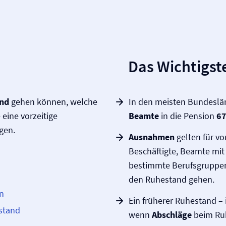
Das Wichtigste
and
gehen können, welche
In den meisten Bundesländ
eine vorzeitige
Beamte
in die Pension
67
gen.
Ausnahmen
gelten für vo
Beschäftigte, Beamte mi
bestimmte Berufsgruppen, 
den Ruhestand gehen.
n
Ein früherer Ruhestand – i
stand
wenn
Abschläge
beim Ru