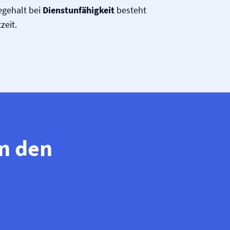
egehalt bei
Dienstunfähigkeit
besteht
zeit.
n den