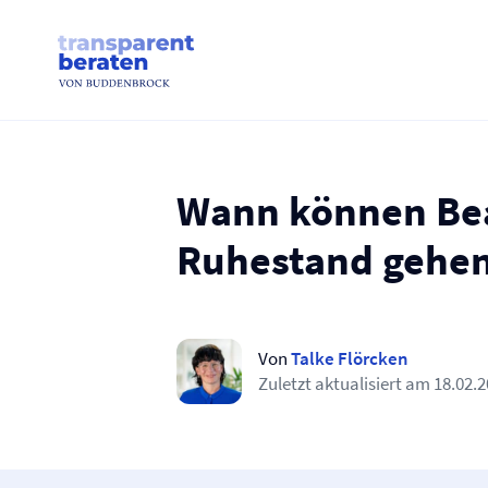
Skip
to
content
Wann können Bea
Ruhestand gehe
Von
Talke Flörcken
Zuletzt aktualisiert am
18.02.