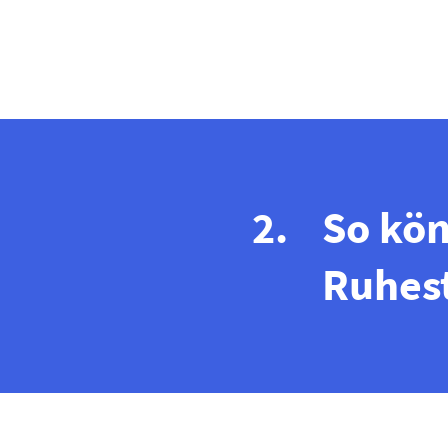
So kön
Ruhes