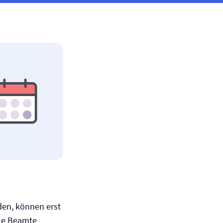
en, können erst
ele Beamte