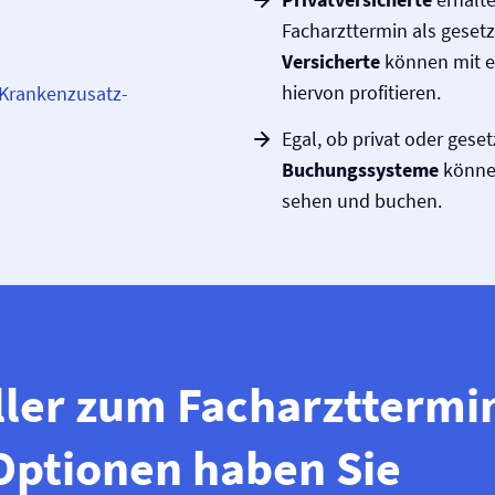
Facharzttermin als gesetz
Versicherte
können mit e
hiervon profitieren.
 Krankenzusatz­­
Egal, ob privat oder geset
Buchungssysteme
können
sehen und buchen.
ler zum Facharzttermin
Optionen haben Sie