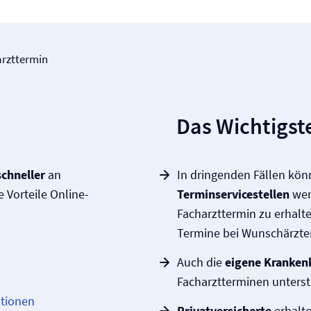
arzttermin
Das Wichtigste
schneller
an
In dringenden Fällen kö
Vorteile Online-
Terminservicestellen
wen
Facharzttermin zu erhalte
Termine bei Wunschärzte
Auch die
eigene Kranken
Facharztterminen unterst
ptionen
Privatversicherte
erhalte