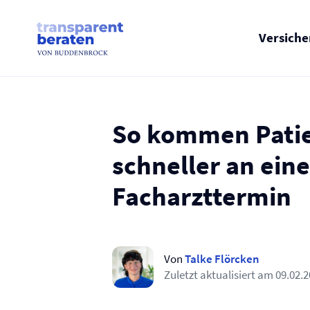
Skip
to
content
Versich
So kommen Pati
schneller an ein
Facharzttermin
Von
Talke Flörcken
Zuletzt aktualisiert am
09.02.