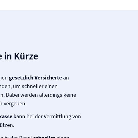
 in Kürze
nnen
gesetzlich Versicherte
an
den, um schneller einen
n. Dabei werden allerdings keine
n vergeben.
kasse
kann bei der Vermittlung von
ützen.
n in der Regel
schneller
einen