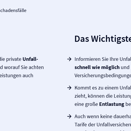
Schadensfälle
Das Wichtigste
die private
Unfall­
Informieren Sie Ihre Unfa
nd worauf Sie achten
schnell wie möglich
und 
eistungen auch
Versicherungs­bedingung
Kommt es zu einem Unfall
zieht, können die Leistun
eine große
Entlastung
be
Auch wenn keine dauerhaf
Tarife der Unfall­versiche