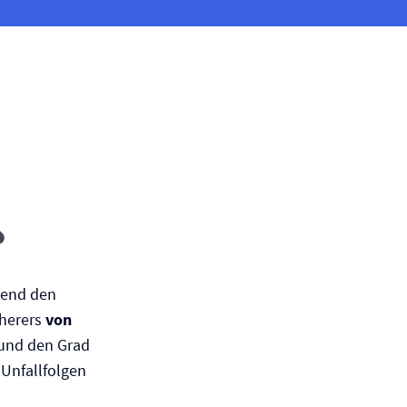
hend den
cherers
von
und den Grad
e Unfallfolgen