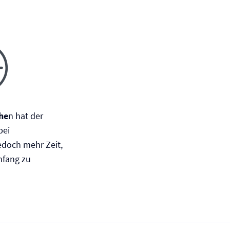
he
n hat der
bei
edoch mehr Zeit,
mfang zu