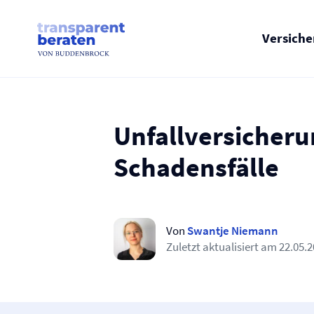
Skip
to
content
Versich
Unfall­versicher
Schadensfälle
Von
Swantje Niemann
Zuletzt aktualisiert am
22.05.