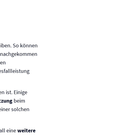
eiben. So können
en, nachgekommen
den
sfallleistung
n ist. Einige
tzung
beim
einer solchen
all eine
weitere