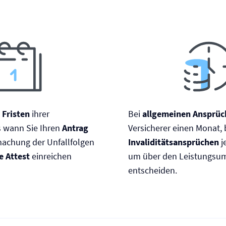
e
Fristen
ihrer
Bei
allgemeinen Ansprüc
s wann Sie Ihren
Antrag
Versicherer einen Monat, 
machung der Unfallfolgen
Invaliditätsansprüchen
j
e Attest
einreichen
um über den Leistungsu
entscheiden.