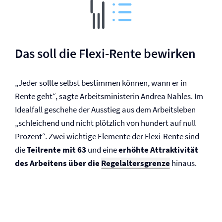
Das soll die Flexi-Rente bewirken
„Jeder sollte selbst bestim­men kön­nen, wann er in
Rente geht“, sagte Arbeitsministerin Andrea Nahles. Im
Ide­al­fall geschehe der Aus­stieg aus dem Arbeits­le­ben
„schlei­chend und nicht plötz­lich von hun­dert auf null
Pro­zent“. Zwei wichtige Elemente der Flexi-Rente sind
die
Teilrente mit 63
und eine
erhöhte Attraktivität
des Arbeitens über die
Regelaltersgrenze
hinaus.