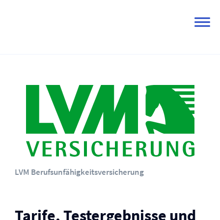
Skip
to
content
LVM Berufs­unfähigkeits­versicherung
Tarife, Testergebnisse und