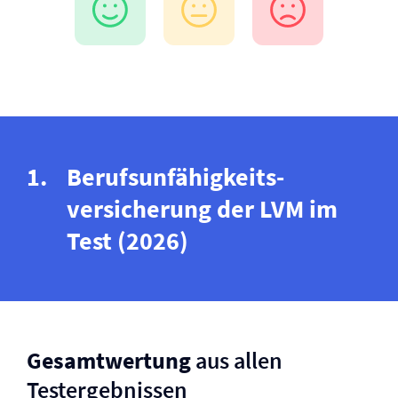
Berufs­unfähigkeits­
versicherung der LVM im
Test (2026)
Gesamtwertung
aus allen
Testergebnissen