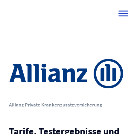
Skip
to
content
Allianz Private Krankenzusatz­versicherung
Tarife, Testergebnisse und