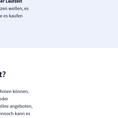
er Laufzeit
tzen wollen, es
ie es kaufen
t?
nehmen können.
oder
nline angeboten,
 Dennoch kann es