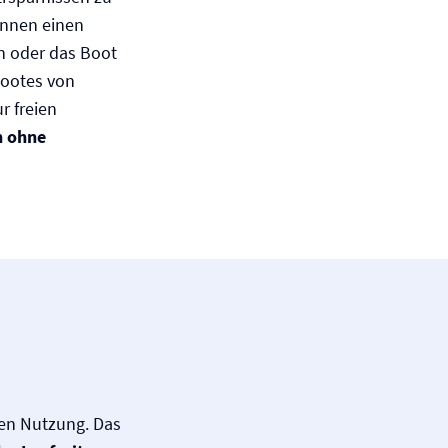
önnen einen
n oder das Boot
 Bootes von
r freien
h ohne
sen Nutzung. Das