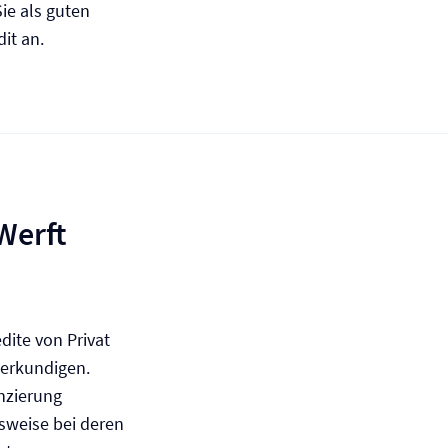
Sie als guten
it an.
Werft
edite von Privat
 erkundigen.
anzierung
sweise bei deren