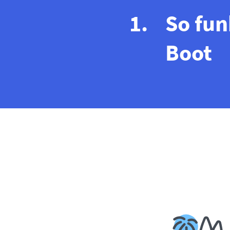
So fun
Boot