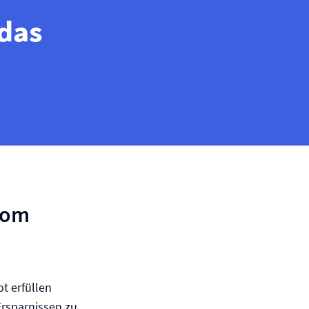
 das
vom
t erfüllen
Ersparnissen zu