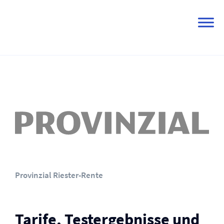
Skip
to
content
Provinzial Riester-Rente
Tarife, Testergebnisse und