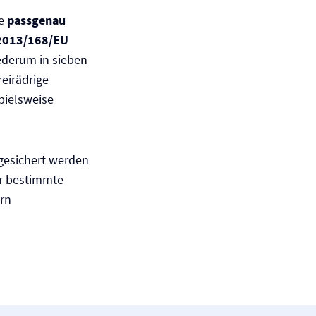
se
passgenau
2013/168/EU
ederum in sieben
reirädrige
spielsweise
bgesichert werden
ür bestimmte
ern