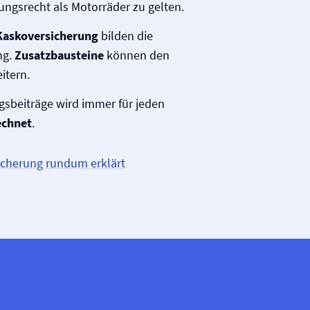
ungs­recht als Motorräder zu gelten.
 Kasko­versicherung
bilden die
ng.
Zusatzbausteine
können den
itern.
gsbeiträge wird immer für jeden
echnet
.
sicherung rundum erklärt