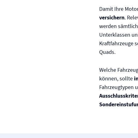
Damit Ihre Motor
versichern
. Rel
werden sämtlich
Unterklassen unte
Kraftfahrzeuge s
Quads.
Welche Fahrzeuge
können, sollte
i
Fahrzeugtypen u
Ausschlusskrite
Sondereinstufu