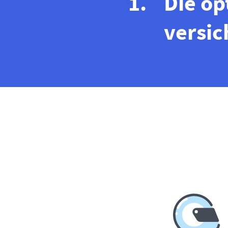
Die op
versic