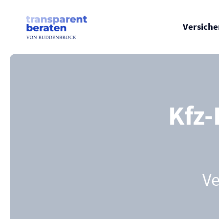
Skip
to
content
Versich
Kfz-
Ve