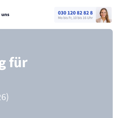
 uns
g für
26)