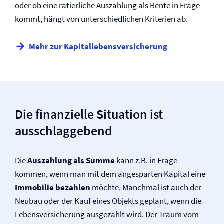
oder ob eine ratierliche Auszahlung als Rente in Frage
kommt, hängt von unterschiedlichen Kriterien ab.
Mehr zur Kapitallebens­versicherung
Die finanzielle Situation ist
ausschlaggebend
Die
Auszahlung als Summe
kann z.B. in Frage
kommen, wenn man mit dem angesparten Kapital eine
Immobilie bezahlen
möchte. Manchmal ist auch der
Neubau oder der Kauf eines Objekts geplant, wenn die
Lebens­versicherung ausgezahlt wird. Der Traum vom