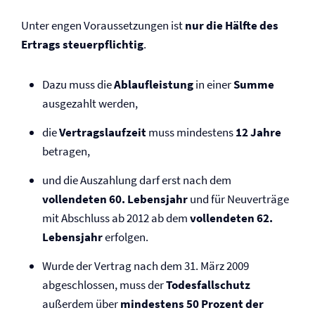
Unter engen Voraussetzungen ist
nur die Hälfte des
Ertrags steuerpflichtig
.
Dazu muss die
Ablaufleistung
in einer
Summe
ausgezahlt werden,
die
Vertragslaufzeit
muss mindestens
12 Jahre
betragen,
und die Auszahlung darf erst nach dem
vollendeten 60. Lebensjahr
und für Neuverträge
mit Abschluss ab 2012 ab dem
vollendeten 62.
Lebensjahr
erfolgen.
Wurde der Vertrag nach dem 31. März 2009
abgeschlossen, muss der
Todesfallschutz
außerdem über
mindestens 50 Prozent der