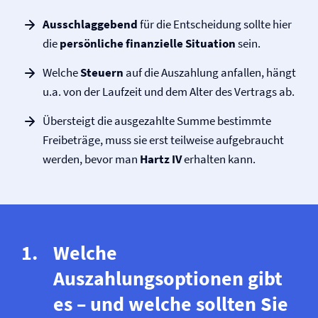
Ausschlaggebend
für die Entscheidung sollte hier
die
persönliche finanzielle Situation
sein.
Welche
Steuern
auf die Auszahlung anfallen, hängt
u.a. von der Laufzeit und dem Alter des Vertrags ab.
Übersteigt die ausgezahlte Summe bestimmte
Freibeträge, muss sie erst teilweise aufgebraucht
werden, bevor man
Hartz IV
erhalten kann.
Welche
Auszahlungsoptionen gibt
es – und welche sollten Sie