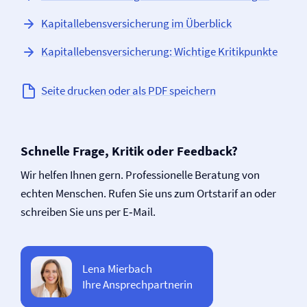
Kapitallebens­versicherung im Überblick
Kapitallebens­versicherung: Wichtige Kritikpunkte
Seite drucken oder als PDF speichern
Schnelle Frage, Kritik oder Feedback?
Wir helfen Ihnen gern. Professionelle Beratung von
echten Menschen. Rufen Sie uns zum Ortstarif an oder
schreiben Sie uns per E‑Mail.
Lena Mierbach
Ihre Ansprechpartnerin