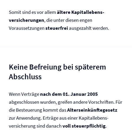
Somit sind es vor allem
ältere Kapitallebens­
versicherungen
, die unter diesen engen
Voraussetzungen
steuerfrei
ausgezahlt werden.
Keine Befreiung bei späterem
Abschluss
Wenn Verträge
nach dem 01. Januar 2005
abgeschlossen wurden, greifen andere Vorschriften. Für
die Besteuerung kommt das
Alterseinkünftegesetz
zur Anwendung. Erträge aus einer Kapitallebens­
versicherung sind danach
voll steuerpflichtig
.