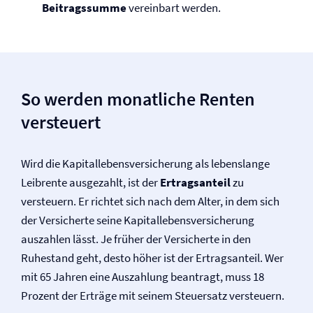
Beitragssumme
vereinbart werden.
So werden monatliche Renten
versteuert
Wird die Kapitallebens­versicherung als lebenslange
Leibrente ausgezahlt, ist der
Ertragsanteil
zu
versteuern. Er richtet sich nach dem Alter, in dem sich
der Versicherte seine Kapitallebens­versicherung
auszahlen lässt. Je früher der Versicherte in den
Ruhestand geht, desto höher ist der Ertragsanteil. Wer
mit 65 Jahren eine Auszahlung beantragt, muss 18
Prozent der Erträge mit seinem Steuersatz versteuern.