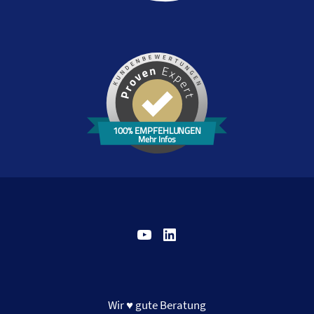
100% EMPFEHLUNGEN
Mehr Infos
YouTube
LinkedIn
Wir ♥ gute Beratung