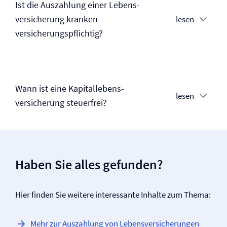
Ist die Auszahlung einer Lebens­
versicherung kranken­
lesen
versicherungspflichtig?
Wann ist eine Kapitallebens­
lesen
versicherung steuerfrei?
Haben Sie alles gefunden?
Hier finden Sie weitere interessante Inhalte zum Thema:
Mehr zur Auszahlung von Lebens­versicherungen