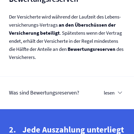
Der Versicherte wird während der Laufzeit des Lebens­
versicherungs-Vertrags
an den Überschüssen der
Versicherung beteiligt
. Spätestens wenn der Vertrag
endet, erhält der Versicherte in der Regel mindestens
die Hälfte der Anteile an den
Bewertungsreserven
des
Versicherers.
Was sind Bewertungsreserven?
lesen
Jede Auszahlung unterliegt