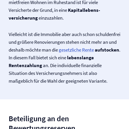
mietfreien Wohnen im Ruhestand ist für viele
Versicherte der Grund, in eine
Kapitallebens­
versicherung
einzuzahlen.
Vielleicht ist die Immobilie aber auch schon schuldenfrei
und größere Renovierungen stehen nicht mehr an und
deshalb möchte man die
gesetzliche Rente
aufstocken
.
In diesem Fall bietet sich eine
lebenslange
Rentenzahlung
an. Die individuelle finanzielle
Situation des Versicherungsnehmers ist also
maßgeblich für die Wahl der geeigneten Variante.
Beteiligung an den
Bewertungsreserven