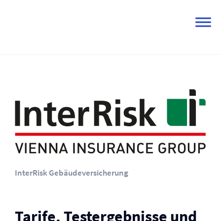
Skip
to
content
InterRisk Gebäude­versicherung
Tarife, Testergebnisse und