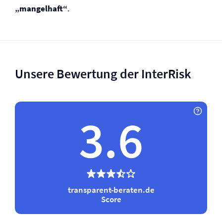
„mangelhaft“
.
Unsere Bewertung der InterRisk
3.6
transparent-beraten.de
Score