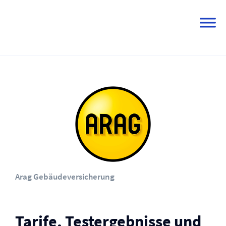
Skip
to
content
Arag Gebäude­versicherung
Tarife, Testergebnisse und