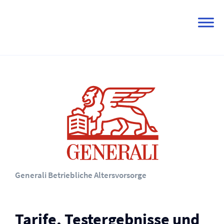
Skip
to
content
Generali Betriebliche Altersvorsorge
Tarife, Testergebnisse und