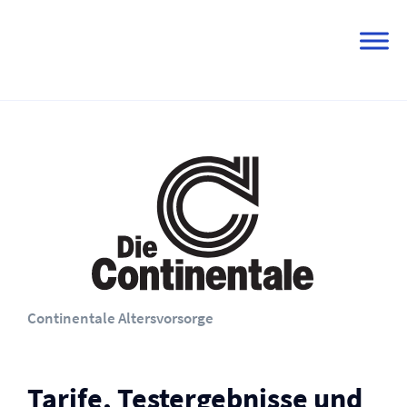
Skip
to
content
Continentale Altersvorsorge
Tarife, Testergebnisse und