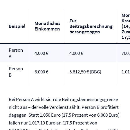
Mon
Zur
Kra
Monatliches
Beispiel
Beitragsberechnung
(14
Einkommen
herangezogen
Zus
17,
Person
4.000 €
4.000 €
700,
A
Person
6.000 €
5.812,50 € (BBG)
1.01
B
Bei Person A wirkt sich die Beitragsbemessungsgrenze
nicht aus – der volle Verdienst zählt. Person B profitiert
dagegen: Statt 1.050 Euro (17,5 Prozent von 6.000 Euro)
fallen nur 1.017,19 Euro an (17,5 Prozent von