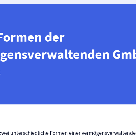
 Formen der
gensverwaltenden Gm
s
s zwei unterschiedliche Formen einer vermögensverwalten