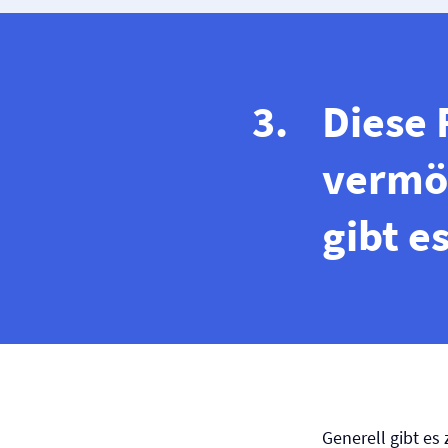
Diese
vermö
gibt e
Generell gibt e