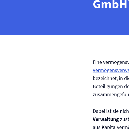
GmbH
Eine vermögens
Vermögens­verw
bezeichnet, in d
Beteiligungen de
zusammengeführ
Dabei ist sie nic
Verwaltung
zust
aus Kapitalvermö