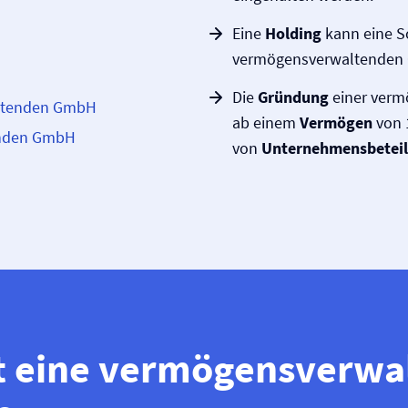
Eine
Holding
kann eine S
vermögensverwaltenden 
Die
Gründung
einer verm
altenden GmbH
ab einem
Vermögen
von 
enden GmbH
von
Unternehmensbetei
st eine vermögensverwa