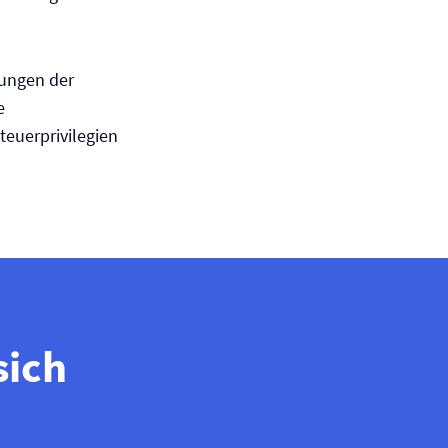
rungen der
e
euerprivilegien
sich