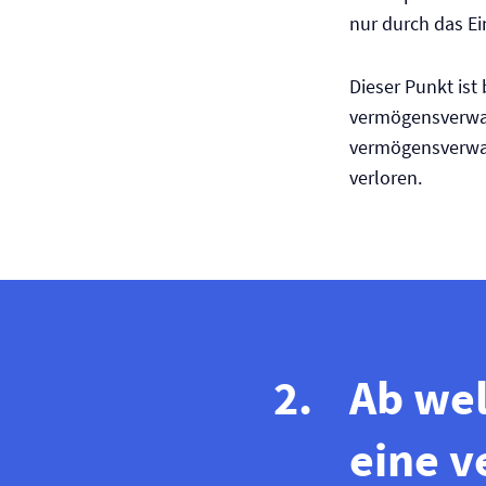
nur durch das E
Dieser Punkt is
vermögensverwal
vermögensverwal
verloren.
Ab we
eine 