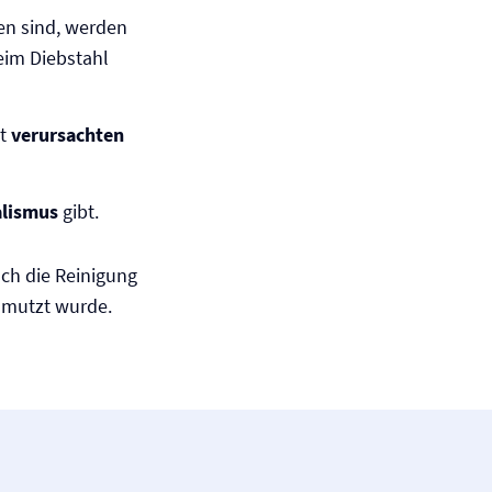
n sind, werden
beim Diebstahl
st
verursachten
lismus
gibt.
ch die Reinigung
hmutzt wurde.