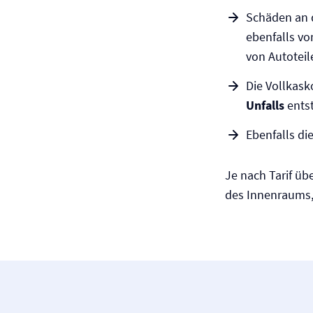
Schäden an d
ebenfalls vo
von Autoteil
Die Vollkask
Unfalls
entst
Ebenfalls di
Je nach Tarif 
des Innenraums