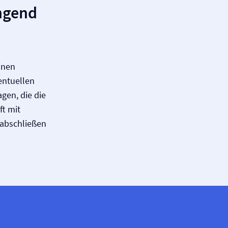
ngend
inen
entuellen
gen, die die
ft mit
abschließen