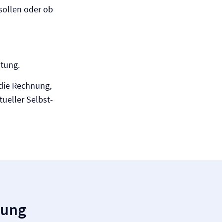
sollen oder ob
stung.
 die Rechnung,
ueller Selbst­
rung