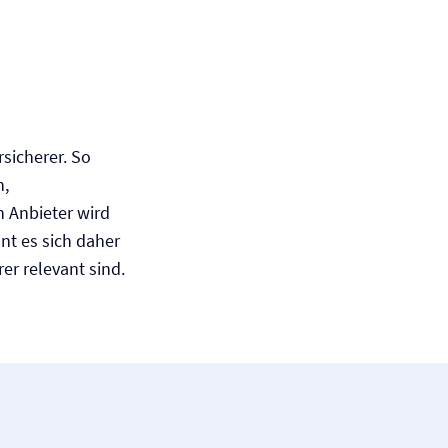
rsicherer. So
n,
 Anbieter wird
nt es sich daher
er relevant sind.