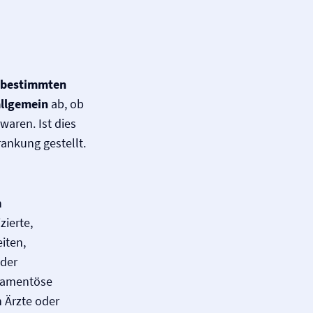
 bestimmten
allgemein
ab, ob
waren. Ist dies
rankung gestellt.
n
ierte,
iten,
oder
ikamentöse
 Ärzte oder