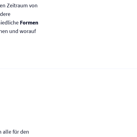
nen Zeitraum von
ndere
hiedliche
Formen
nen und worauf
alle für den