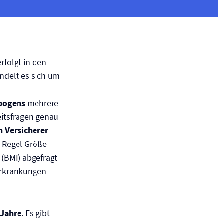
rfolgt in den
andelt es sich um
bogens
mehrere
itsfragen genau
h Versicherer
n Regel Größe
(BMI) abgefragt
erkrankungen
 Jahre
. Es gibt