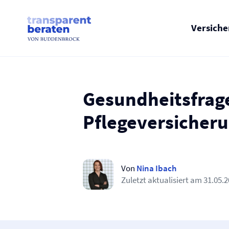
Skip
to
content
Versich
Gesundheitsfrage
Pflege­versicher
Von
Nina Ibach
Zuletzt aktualisiert am
31.05.