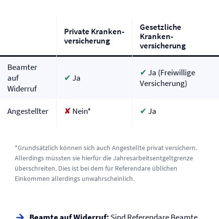
Gesetzliche
Private Kranken­
Kranken­
versicherung
versicherung
Beamter
✔
Ja (Freiwillige
auf
✔
Ja
Versicherung)
Widerruf
Angestellter
✘
Nein*
✔
Ja
*Grundsätzlich können sich auch Angestellte privat versichern.
Allerdings müssten sie hierfür die Jahresarbeitsentgeltgrenze
überschreiten. Dies ist bei dem für Referendare üblichen
Einkommen allerdings unwahrscheinlich.
Beamte auf Widerruf:
Sind Referendare Beamte