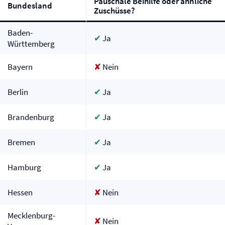
Pauschale Beihilfe oder ähnliche
Bundesland
Zuschüsse?
Baden-
✔
Ja
Württemberg
Bayern
✘
Nein
Berlin
✔
Ja
Brandenburg
✔
Ja
Bremen
✔
Ja
Hamburg
✔
Ja
Hessen
✘
Nein
Mecklenburg-
✘
Nein