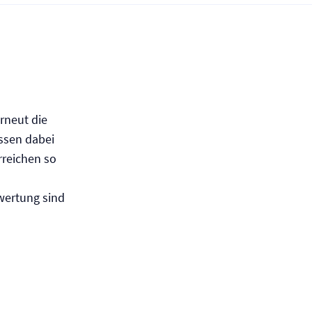
rneut die
üssen dabei
rreichen so
wertung sind