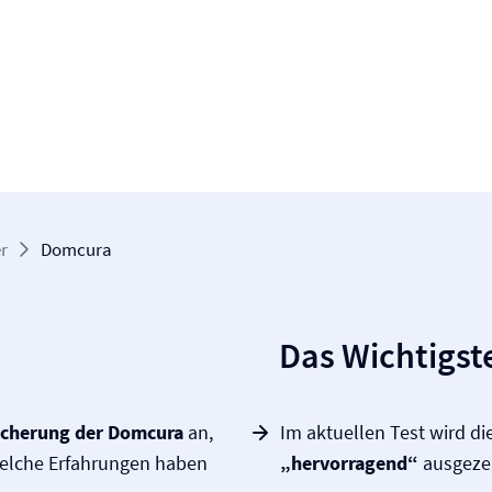
r
Domcura
Das Wichtigste
icherung der Domcura
an,
Im aktuellen Test wird d
welche Erfahrungen haben
„hervorragend“
ausgezei