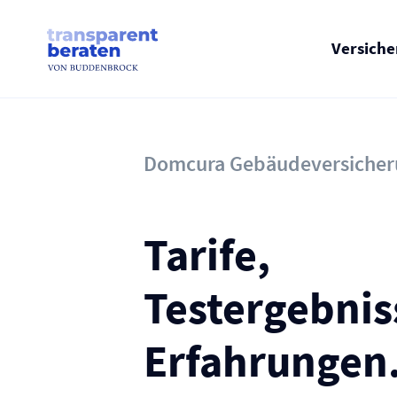
Skip
to
content
Versich
Domcura Gebäude­versiche
Tarife,
Testergebnis
Erfahrungen