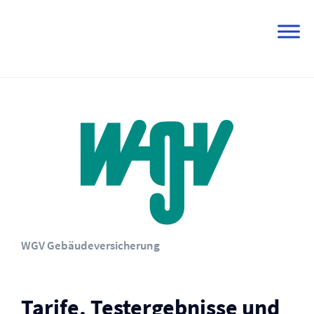
Skip
to
content
WGV Gebäude­versicherung
Tarife, Testergebnisse und