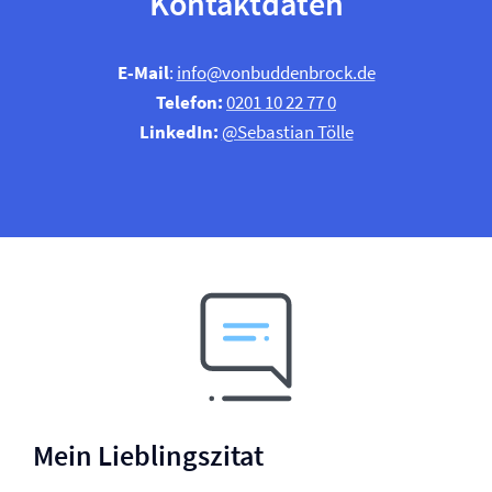
Kontaktdaten
E‑Mail
:
info@vonbuddenbrock.de
Telefon:
0201 10 22 77 0
LinkedIn:
@Sebastian Tölle
Mein Lieblingszitat