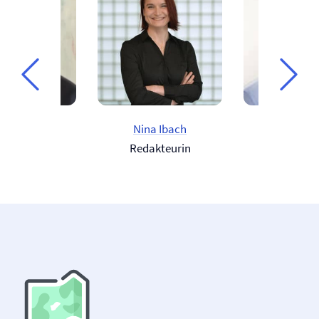
Björn Wolter
Nina Ibach
Martin H
Berater
Redakteurin
Berat