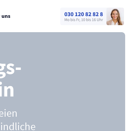
 uns
gs­
in
eien
bindliche