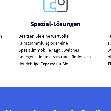
Spezial-Lösungen
en
Besitzen Sie eine wertvolle
F
Kunstsammlung oder eine
s
Spezialimmobilie? Egal, welches
w
Anliegen – in unserem Haus findet sich
b
der richtige
Experte
für Sie.
F