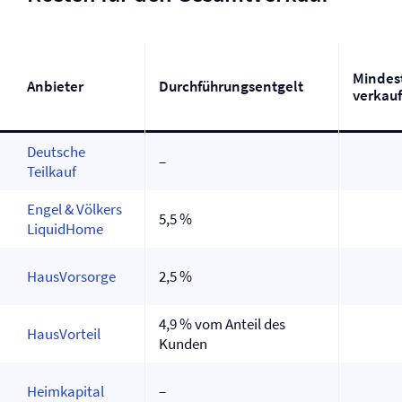
Mindes
Anbieter
Durchführungs­entgelt
verkau
Deutsche
–
Teilkauf
Engel & Völkers
5,5 %
LiquidHome
HausVorsorge
2,5 %
4,9 % vom Anteil des
HausVorteil
Kunden
Heimkapital
–