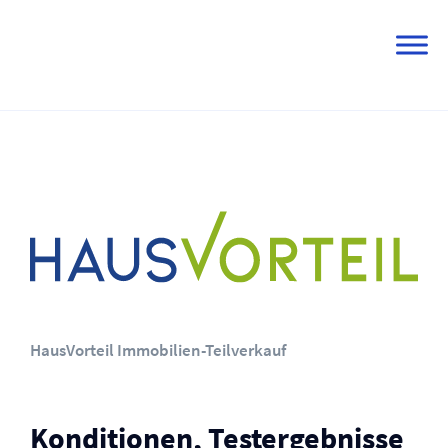
Skip
to
content
HausVorteil Immobilien-Teilverkauf
Konditionen, Testergebnisse