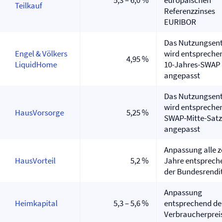
5,3 – 6,0 %
europäischen
Teilkauf
Referenzzinses
EURIBOR
Das Nutzungsent
Engel & Völkers
wird entspreche
4,95 %
LiquidHome
10-Jahres-SWAP
angepasst
Das Nutzungsent
wird entspreche
HausVorsorge
5,25 %
SWAP-Mitte-Satz
angepasst
Anpassung alle 
HausVorteil
5,2 %
Jahre entsprech
der Bundesrendi
Anpassung
Heimkapital
5,3 – 5,6 %
entsprechend d
Verbraucherprei