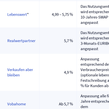
Das Nutzungsent
wird entspreche
Lebenswert
*
4,99 – 5,75 %
10-Jahres-SWAP
angepasst
Das Nutzungsent
wird entspreche
Realwertpartner
5,7 %
3-Monats-EURI
angepasst
Anpassung
entsprechend d
Verkaufen aber
Verbraucherprei
4,9 %
bleiben
(optionale leben
Festschreibung a
% für Kunden ab
Anpassung alle f
Jahre entsprech
Vobahome
Ab 5,7 %
dem