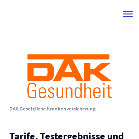
Skip
to
content
DAK Gesetzliche Kranken­versicherung
Tarife, Testergebnisse und