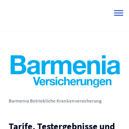
Skip
to
content
Barmenia Betriebliche Kranken­versicherung
Tarife, Testergebnisse und