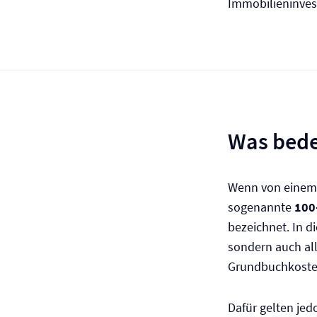
Immobilieninves
Was bed
Wenn von einem I
sogenannte
100
bezeichnet. In d
sondern auch al
Grundbuchkosten
Dafür gelten jed