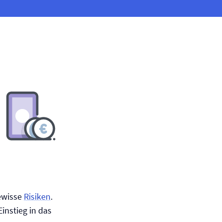
gewisse
Risiken
.
instieg in das