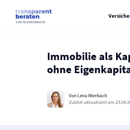
Skip
to
content
Versich
Immobilie als Ka
ohne Eigenkapita
Von Lena Mierbach
Zuletzt aktualisiert am
23.04.