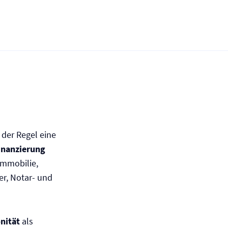
 der Regel eine
finanzierung
Immobilie,
r, Notar- und
nität
als