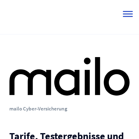
Skip
to
content
mailo Cyber-Versicherung
Tarife, Testergebnisse und