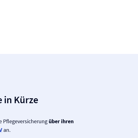
 in Kürze
te Pflege­versicherung
über ihren
V
an.