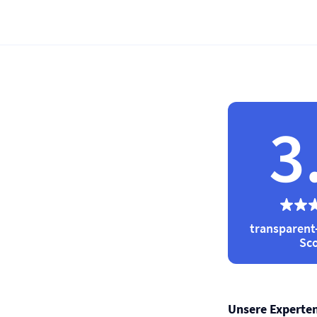
3
transparent
Sc
Unsere Experte