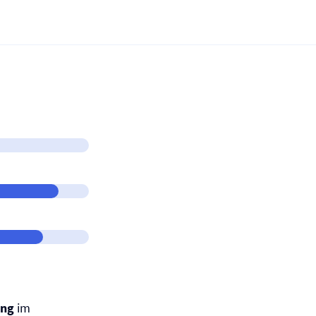
ung
im