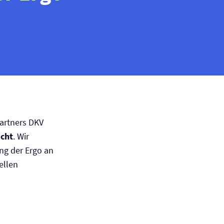
artners DKV
ucht
. Wir
ng der Ergo an
ellen