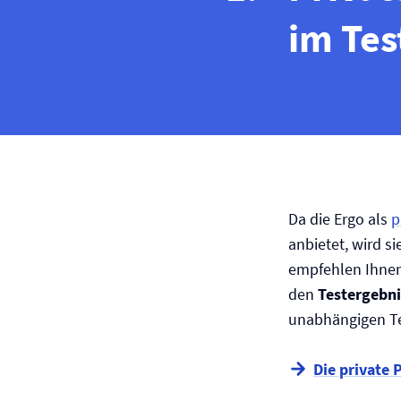
im Tes
Da die Ergo als
p
anbietet, wird si
empfehlen Ihnen
den
Testergebni
unabhängigen Tes
Die private 