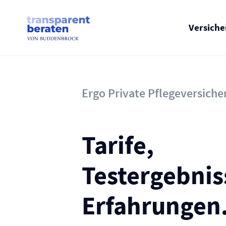
Skip
to
content
Versich
Ergo Private Pflege­versich
Tarife,
Testergebnis
Erfahrungen