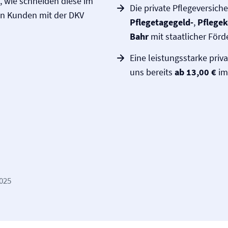
n, wie schneiden diese im
Die private Pflege­versich
en Kunden mit der DKV
Pflegetagegeld-
,
Pflegek
Bahr
mit staatlicher För
Eine leistungsstarke priv
uns bereits
ab 13,00 €
im
2025